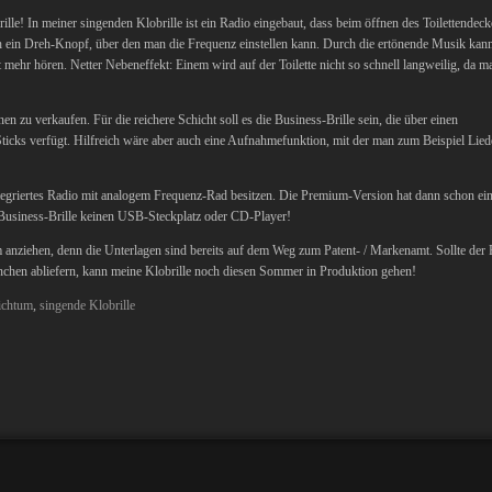
ille! In meiner singenden Klobrille ist ein Radio eingebaut, dass beim öffnen des Toilettendeck
sich ein Dreh-Knopf, über den man die Frequenz einstellen kann. Durch die ertönende Musik kan
mehr hören. Netter Nebeneffekt: Einem wird auf der Toilette nicht so schnell langweilig, da ma
n zu verkaufen. Für die reichere Schicht soll es die Business-Brille sein, die über einen
ticks verfügt. Hilfreich wäre aber auch eine Aufnahmefunktion, mit der man zum Beispiel Lied
ntegriertes Radio mit analogem Frequenz-Rad besitzen. Die Premium-Version hat dann schon ei
Business-Brille keinen USB-Steckplatz oder CD-Player!
 anziehen, denn die Unterlagen sind bereits auf dem Weg zum Patent- / Markenamt. Sollte der 
München abliefern, kann meine Klobrille noch diesen Sommer in Produktion gehen!
ichtum
,
singende Klobrille