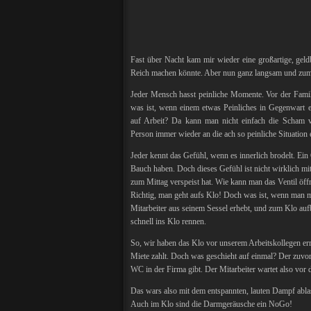
Fast über Nacht kam mir wieder eine großartige, geld
Reich machen könnte. Aber nun ganz langsam und zum
Jeder Mensch hasst peinliche Momente. Vor der Famil
was ist, wenn einem etwas Peinliches in Gegenwart ei
auf Arbeit? Da kann man nicht einfach die Scham 
Person immer wieder an die ach so peinliche Situation 
Jeder kennt das Gefühl, wenn es innerlich brodelt. Ei
Bauch haben. Doch dieses Gefühl ist nicht wirklich mi
zum Mittag verspeist hat. Wie kann man das Ventil öf
Richtig, man geht aufs Klo! Doch was ist, wenn man mi
Mitarbeiter aus seinem Sessel erhebt, und zum Klo au
schnell ins Klo rennen.
So, wir haben das Klo vor unserem Arbeitskollegen errei
Miete zahlt. Doch was geschieht auf einmal? Der zuvor 
WC in der Firma gibt. Der Mitarbeiter wartet also vor 
Das wars also mit dem entspannten, lauten Dampf ablas
Auch im Klo sind die Darmgeräusche ein NoGo!