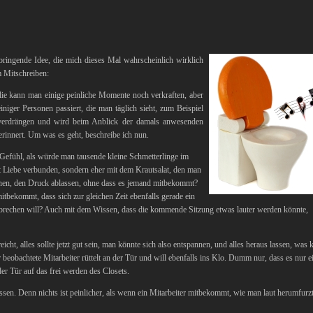
bringende Idee, die mich dieses Mal wahrscheinlich wirklich
 Mitschreiben:
ie kann man einige peinliche Momente noch verkraften, aber
niger Personen passiert, die man täglich sieht, zum Beispiel
verdrängen und wird beim Anblick der damals anwesenden
erinnert. Um was es geht, beschreibe ich nun.
n Gefühl, als würde man tausende kleine Schmetterlinge im
t Liebe verbunden, sondern eher mit dem Krautsalat, den man
fnen, den Druck ablassen, ohne dass es jemand mitbekommt?
tbekommt, dass sich zur gleichen Zeit ebenfalls gerade ein
fbrechen will? Auch mit dem Wissen, dass die kommende Sitzung etwas lauter werden könnte,
cht, alles sollte jetzt gut sein, man könnte sich also entspannen, und alles heraus lassen, was 
beobachtete Mitarbeiter rüttelt an der Tür und will ebenfalls ins Klo. Dumm nur, dass es nur e
der Tür auf das frei werden des Closets.
sen. Denn nichts ist peinlicher, als wenn ein Mitarbeiter mitbekommt, wie man laut herumfurzt