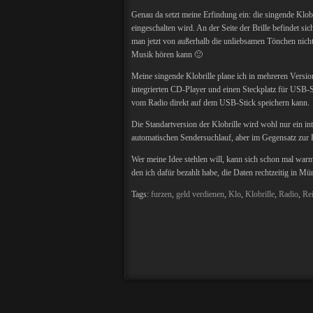
Genau da setzt meine Erfindung ein: die singende Klobr
eingeschalten wird. An der Seite der Brille befindet 
man jetzt von außerhalb die unliebsamen Tönchen nicht 
Musik hören kann 🙂
Meine singende Klobrille plane ich in mehreren Versione
integrierten CD-Player und einen Steckplatz für USB-S
vom Radio direkt auf dem USB-Stick speichern kann.
Die Standartversion der Klobrille wird wohl nur ein i
automatischen Sendersuchlauf, aber im Gegensatz zur 
Wer meine Idee stehlen will, kann sich schon mal warm
den ich dafür bezahlt habe, die Daten rechtzeitig in 
Tags:
furzen
,
geld verdienen
,
Klo
,
Klobrille
,
Radio
,
Re