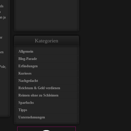
els
n
n ja
er
Kategorien
Allgemein
nen
Blog-Parade
Erfindungen
Pole,
Kurioses
Nachgedacht
Reichtum & Geld verdienen
Reimen ohne zu Schleimen
Sparfuchs
Tipps
Unternehmungen