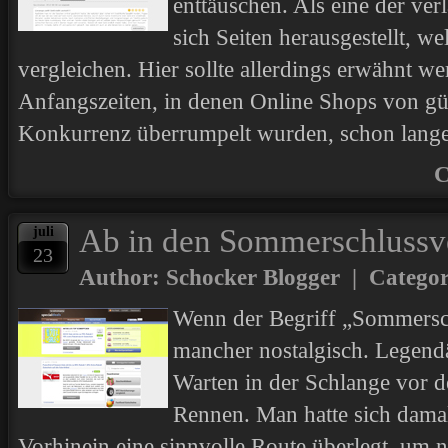
enttäuschen. Als eine der ve
sich Seiten herausgestellt, w
vergleichen. Hier sollte allerdings erwähnt we
Anfangszeiten, in denen Online Shops von g
Konkurrenz überrumpelt wurden, schon lange
C
Ab in den Sommerschlussv
juli
23
Author: Schocker Blogger | Catego
Wenn der Begriff „Sommersch
mancher nostalgisch. Legendä
Warten in der Schlange vor 
Rennen. Man hatte sich damal
Vorhinein eine sinnvolle Route überlegt, um n