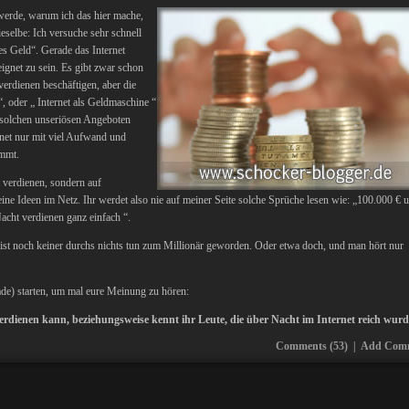
werde, warum ich das hier mache,
selbe: Ich versuche sehr schnell
es Geld“. Gerade das Internet
ignet zu sein. Es gibt zwar schon
verdienen beschäftigen, aber die
, oder „ Internet als Geldmaschine “
n solchen unseriösen Angeboten
rnet nur mit viel Aufwand und
ommt.
 verdienen, sondern auf
e Ideen im Netz. Ihr werdet also nie auf meiner Seite solche Sprüche lesen wie: „100.000 € 
acht verdienen ganz einfach “.
s ist noch keiner durchs nichts tun zum Millionär geworden. Oder etwa doch, und man hört nur
ade) starten, um mal eure Meinung zu hören:
verdienen kann, beziehungsweise kennt ihr Leute, die über Nacht im Internet reich wur
Comments (53)
|
Add Com