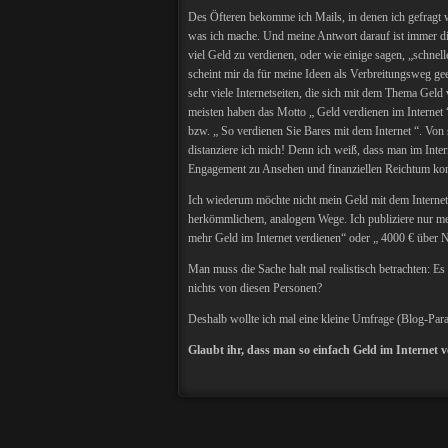
Des Öfteren bekomme ich Mails, in denen ich gefragt 
was ich mache. Und meine Antwort darauf ist immer die
viel Geld zu verdienen, oder wie einige sagen, „schnell
scheint mir da für meine Ideen als Verbreitungsweg gee
sehr viele Internetseiten, die sich mit dem Thema Geld 
meisten haben das Motto „ Geld verdienen im Internet “
bzw. „ So verdienen Sie Bares mit dem Internet “. Vo
distanziere ich mich! Denn ich weiß, dass man im Inte
Engagement zu Ansehen und finanziellen Reichtum k
Ich wiederum möchte nicht mein Geld mit dem Internet
herkömmlichem, analogem Wege. Ich publiziere nur mein
mehr Geld im Internet verdienen“ oder „ 4000 € über N
Man muss die Sache halt mal realistisch betrachten: E
nichts von diesen Personen?
Deshalb wollte ich mal eine kleine Umfrage (Blog-Par
Glaubt ihr, dass man so einfach Geld im Internet 