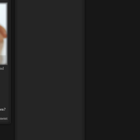
und
den?
ment