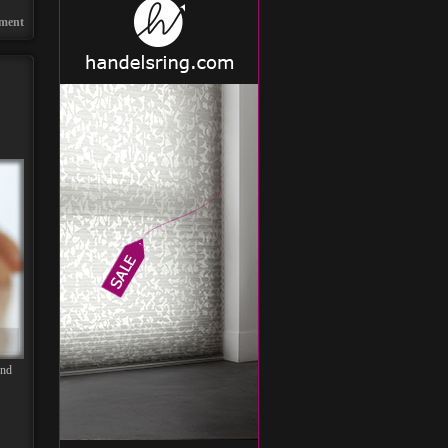
ment
und