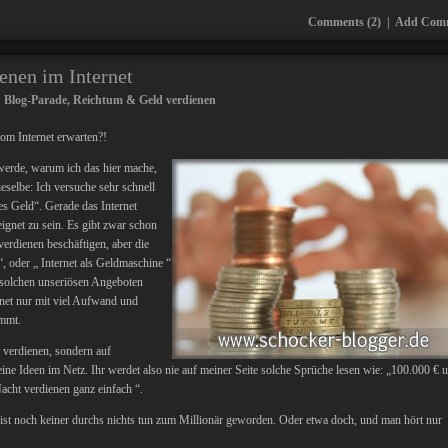
Comments (2)
|
Add Com
enen im Internet
:
Blog-Parade
,
Reichtum & Geld verdienen
om Internet erwarten?!
werde, warum ich das hier mache,
selbe: Ich versuche sehr schnell
es Geld“. Gerade das Internet
ignet zu sein. Es gibt zwar schon
verdienen beschäftigen, aber die
, oder „ Internet als Geldmaschine “
n solchen unseriösen Angeboten
rnet nur mit viel Aufwand und
ommt.
 verdienen, sondern auf
e Ideen im Netz. Ihr werdet also nie auf meiner Seite solche Sprüche lesen wie: „100.000 € 
acht verdienen ganz einfach “.
s ist noch keiner durchs nichts tun zum Millionär geworden. Oder etwa doch, und man hört nur