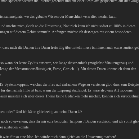
an speichert werden ins Internet gesendet und auf einer Festplatte gespeichert, auf die Googl
 Datensammelplatz, wo das geballte Wissen der Menschheit verwaltet werden kann.
und machte mich gleich an die Umsetzung. Natürlich kann ich nicht sofort zu 100% in dieses
ahrungen auf diesem Gebiet sammeln. Anfangen möchte ich deswegen mit einem besonderen
 dass mich die Damen ihre Daten freiwillig übermitteln, muss ich ihnen auch etwas zurück ge
:
o wann der letzte Zyklus einsetzte, wie lange dieser anhielt (möglichst Minutengenau) und
(Menge der Menstruationsflüssigkeit, Farbe, Geruch…). Mit diesen Daten könnte ich dann den
n.
S-System koppeln, welches der Frau auf einfachem Wege zu verstehen gibt, dass zum Beispie
r die nächste Pille ist bzw. wann der Eisprung stattfindet. Es wäre also eine Art moderner
 Frauen müssten sich über dieses Thema keine Gedanken mehr machen, können sich zurücklehne
uen, oder? Und ich käme gleichzeitig an meine Daten 🙂
 noch so erweitern, dass ihr mir eure benutzten Tampons / Binden zuschickt, und ich somit glei
ee
ausbauen könnte.
it wärt für so eine Idee. Ich würde mich dann gleich an die Umsetzung machen!