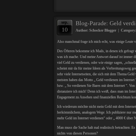
Blog-Parade: Geld verdi
sep.
10
Author: Schocker Blogger | Category
Also manchmal frage ich mich echt, was einige Leute v
Des Öfteren bekomme ich Mails, in denen ich gefragt 
was ich mache. Und meine Antwort darauf ist immer die
viel Geld zu verdienen, oder wie einige sagen, „schnell
scheint mir da für meine Ideen als Verbreitungsweg gee
sehr viele Internetseiten, die sich mit dem Thema Geld 
meisten haben das Motto „ Geld verdienen im Internet “
bzw. „ So verdienen Sie Bares mit dem Internet “. Vo
distanziere ich mich! Denn ich weiß, dass man im Inte
Engagement zu Ansehen und finanziellen Reichtum k
Ich wiederum möchte nicht mein Geld mit dem Internet
herkömmlichem, analogem Wege. Ich publiziere nur mein
mehr Geld im Internet verdienen“ oder „ 4000 € über N
Man muss die Sache halt mal realistisch betrachten: E
nichts von diesen Personen?