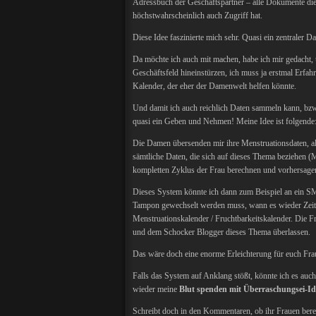
Adressbuch der Geschäftspartner – alle Dokumente die m
höchstwahrscheinlich auch Zugriff hat.
Diese Idee faszinierte mich sehr. Quasi ein zentraler
Da möchte ich auch mit machen, habe ich mir gedacht, 
Geschäftsfeld hineinstürzen, ich muss ja erstmal Erf
Kalender, der eher der Damenwelt helfen könnte.
Und damit ich auch reichlich Daten sammeln kann, bzw.
quasi ein Geben und Nehmen! Meine Idee ist folgende
Die Damen übersenden mir ihre Menstruationsdaten, als
sämtliche Daten, die sich auf dieses Thema beziehen 
kompletten Zyklus der Frau berechnen und vorhersage
Dieses System könnte ich dann zum Beispiel an ein SM
Tampon gewechselt werden muss, wann es wieder Zeit fü
Menstruationskalender / Fruchtbarkeitskalender. Die
und dem Schocker Blogger dieses Thema überlassen.
Das wäre doch eine enorme Erleichterung für euch Fra
Falls das System auf Anklang stößt, könnte ich es auch
wieder meine
Blut spenden mit Überraschungsei-Id
Schreibt doch in den Kommentaren, ob ihr Frauen bere