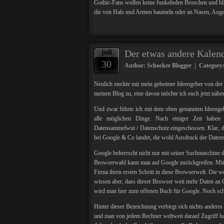
Gothic-Fans wollen keine funkelnden Broschen und bli
die von Hals und Armen baumeln oder an Nasen, Augen
Der etwas andere Kalen
juli
30
Author: Schocker Blogger | Category
Neulich steckte mir mein geheimer Ideengeber von der 
meinen Blog zu, eine davon möchte ich euch jetzt näher
Und zwar führte ich mit dem oben genannten Ideenge
alle möglichen Dinge. Nach einiger Zeit habe
Datensammelwut / Datenschutz eingeschossen. Klar, d
bei Google & Co landet, die wohl Ausdruck der Daten
Google beherrscht nicht nur mit seiner Suchmaschine da
Browserwahl kann man auf Google zurückgreifen. Mit 
Firma ihren ersten Schritt in diese Browserwelt. Die
wissen aber, dass dieser Browser weit mehr Daten an G
wird man hier zum offenen Buch für Google. Noch sch
Hinter dieser Bezeichnung verbirgt sich nichts anderes 
und man von jedem Rechner weltweit darauf Zugriff hat.