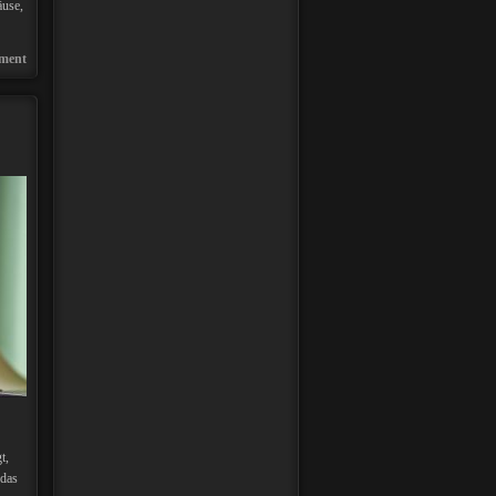
äuse,
ment
t,
 das