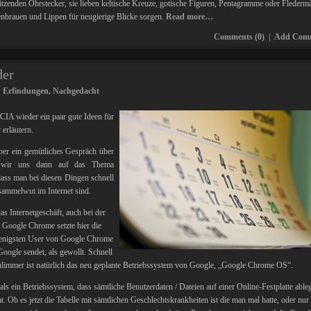
tzenden Ohrstecker, sie lieben keltische Kreuze, gotische Figuren, Pentagramme oder Flederm
brauen und Lippen für neugierige Blicke sorgen.
Read more…
Comments (0)
|
Add Com
der
:
Erfindungen
,
Nachgedacht
CIA wieder ein paar gute Ideen für
 erläutern.
ber ein gemütliches Gespräch über
n wir uns dann auf das Thema
ass man bei diesen Dingen schnell
sammelwut im Internet sind.
s Internetgeschäft, auch bei der
Google Chrome setzte hier die
 wenigsten User von Google Chrome
oogle sendet, als gewollt. Schnell
limmer ist natürlich das neu geplante Betriebssystem von Google, „Google Chrome OS“.
als ein Betriebssystem, dass sämtliche Benutzerdaten / Dateien auf einer Online-Festplatte ableg
 Ob es jetzt die Tabelle mit sämtlichen Geschlechtskrankheiten ist die man mal hatte, oder nur