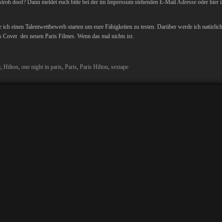
stroh doof? Dann meldet euch bitte bei der im Impressum stehenden E-Mail Adresse oder hier 
ich einen Talentwettbewerb starten um eure Fähigkeiten zu testen. Darüber werde ich natürlich
Cover des neuen Paris Filmes. Wenn das mal nichts ist.
e
,
Hilton
,
one night in paris
,
Paris
,
Paris Hilton
,
sextape