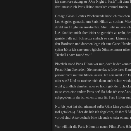
ich eine Fortsetzung zu „One Night in Paris“ mit dem 
dazu musste ich Paris Hilton natürlich erstmal finden.
Gesagt, Getan: Letztes Wochenende habe ich mal eben 
Los Angeles gemacht, um Paris Hilton zu suchen. Miss 
direkt am Flughafen anzutreffen. Mist. Jetzt musste ich
L.A. fand ich mich aber leider so gar nicht zu recht, des
geniale Falle auf. Ich setzte einfach so einen kleinen 
den Bordstein und daneben legte ich eine Gucci Handt
später hörte ich eine unerträgliche Stimme immer näher
Tikabell i have found you“
Plötzlich stand Paris Hilton vor mir, doch leider konnte
Porno Film überreden. Sie meinte das würde ihrer Karri
partout nicht mit mir filmen lassen. Ich seie nicht ihr 
oder was? Und so machte mich dann auch schon wied
wohl gründlich daneben aber so leicht gibt der Schock
muss eben eine andere Paris her! So habe ich eine Ann
aufgegeben, in der ich einen Ersatz für Frau Hilton suc
Nur bis jetzt hat sich niemand außer Gina Lisa gemeldet
mal gefallen;-). Aber die hab ich abgelehnt, da ihre 5
vorbei sind. Also deshalb bitte ich euch wieder einmal 
Wer will mir die Paris Hilton im neuen Film „Paris H