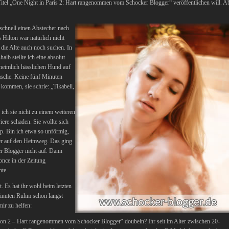
Titel „One Night in Paris 2: Hart rangenommen vom Schocker Blogger“ veröffentlichen will. A
schnell einen Abstecher nach
Hilton war natürlich nicht
 die Alte auch noch suchen. In
halb stellte ich eine absolut
unheimlich hässlichen Hund auf
asche. Keine fünf Minuten
 kommen, sie schrie: „Tikabell,
 ich sie nicht zu einem weiteren
ere schaden. Sie wollte sich
Typ. Bin ich etwa so unförmig,
er auf den Heimweg. Das ging
er Blogger nicht auf. Dann
once in der Zeitung
hte.
. Es hat ihr wohl beim letzten
 Minuten Ruhm schon längst
mir zu helfen:
ilton 2 – Hart rangenommen vom Schocker Blogger“ doubeln? Ihr seit im Alter zwischen 20-