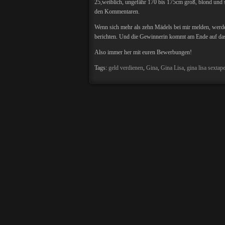
25,weiblich, ungefähr 170 bis 175cm groß, blond und 
den Kommentaren.
Wenn sich mehr als zehn Mädels bei mir melden, werde 
berichten. Und die Gewinnerin kommt am Ende auf das 
Also immer her mit euren Bewerbungen!
Tags:
geld verdienen
,
Gina
,
Gina Lisa
,
gina lisa sextap