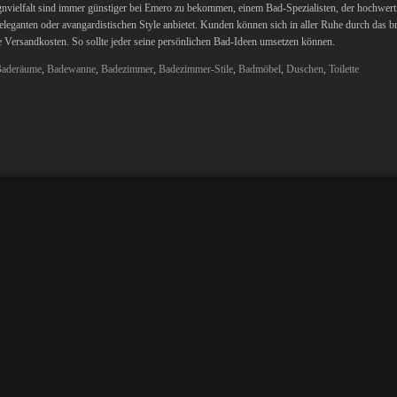
signvielfalt sind immer günstiger bei Emero zu bekommen, einem Bad-Spezialisten, der hochwert
ganten oder avangardistischen Style anbietet. Kunden können sich in aller Ruhe durch das br
e Versandkosten. So sollte jeder seine persönlichen Bad-Ideen umsetzen können.
aderäume
,
Badewanne
,
Badezimmer
,
Badezimmer-Stile
,
Badmöbel
,
Duschen
,
Toilette