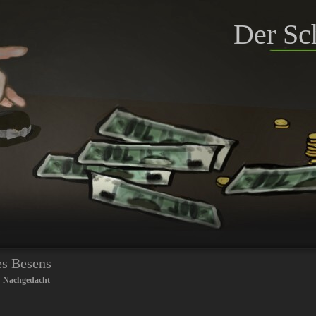
Der Sc
des Besens
:
Nachgedacht