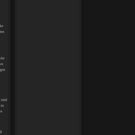
der
ten
üche
 es
ngen
 sind
 zu
es
ll