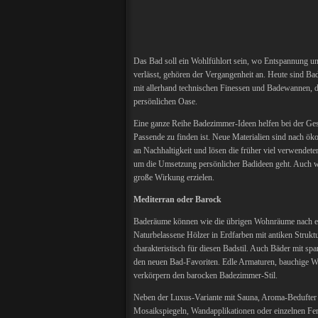
Das Bad soll ein Wohlfühlort sein, wo Entspannung u
verlässt, gehören der Vergangenheit an. Heute sind Ba
mit allerhand technischen Finessen und Badewannen, d
persönlichen Oase.
Eine ganze Reihe Badezimmer-Ideen helfen bei der Gest
Passende zu finden ist. Neue Materialien sind nach öko
an Nachhaltigkeit und lösen die früher viel verwendet
um die Umsetzung persönlicher Badideen geht. Auch we
große Wirkung erzielen.
Mediterran oder Barock
Baderäume können wie die übrigen Wohnräume nach eine
Naturbelassene Hölzer in Erdfarben mit antiken Struk
charakteristisch für diesen Badstil. Auch Bäder mit s
den neuen Bad-Favoriten. Edle Armaturen, bauchige W
verkörpern den barocken Badezimmer-Stil.
Neben der Luxus-Variante mit Sauna, Aroma-Bedufter 
Mosaikspiegeln, Wandapplikationen oder einzelnen Fe