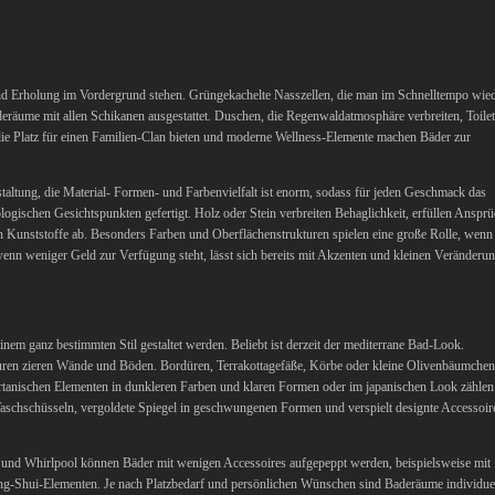
nd Erholung im Vordergrund stehen. Grüngekachelte Nasszellen, die man im Schnelltempo wie
deräume mit allen Schikanen ausgestattet.
Duschen, die Regenwaldatmosphäre verbreiten, Toilet
ie Platz für einen Familien-Clan bieten und moderne Wellness-Elemente machen Bäder zur
altung, die Material- Formen- und Farbenvielfalt ist enorm, sodass für jeden Geschmack das
logischen Gesichtspunkten gefertigt. Holz oder Stein verbreiten Behaglichkeit, erfüllen Anspr
en Kunststoffe ab. Besonders Farben und Oberflächenstrukturen spielen eine große Rolle, wenn
nn weniger Geld zur Verfügung steht, lässt sich bereits mit Akzenten und kleinen Veränderu
m ganz bestimmten Stil gestaltet werden. Beliebt ist derzeit der mediterrane Bad-Look.
turen zieren Wände und Böden. Bordüren, Terrakottagefäße, Körbe oder kleine Olivenbäumchen
partanischen Elementen in dunkleren Farben und klaren Formen oder im japanischen Look zählen
aschschüsseln, vergoldete Spiegel in geschwungenen Formen und verspielt designte Accessoir
und Whirlpool können Bäder mit wenigen Accessoires aufgepeppt werden, beispielsweise mit
ng-Shui-Elementen. Je nach Platzbedarf und persönlichen Wünschen sind Baderäume individue