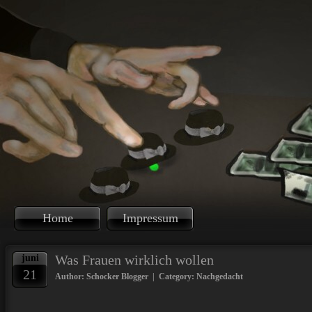
Home
Impressum
Was Frauen wirklich wollen
juni
21
Author: Schocker Blogger | Category:
Nachgedacht